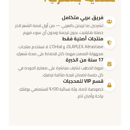
فريق عربي متكامل
تشرحين ما تريدين بالعربي — من أول قصة الشعر لآخر
خصلة هايلايت، بدون ترجمة وبدون أي سوء فهم.
منتجات أصلية فقط
OLAPLEX، Kérastase، و L'Oréal. لا نستخدم منتجات
مجهولة المصدر مهما كان للحفاظ على صحة شعركِ.
17 سنة من الخبرة
مروة الخطيب تشرف مباشرة على معايير الجودة في
كل جلسة لضمان نتيجة مثالية ترضيكِ.
قسم VIP للمحجبات
خصوصية تامة، بيئة نسائية 100% لتستمتعي بوقتكِ
براحة وأمان تام.