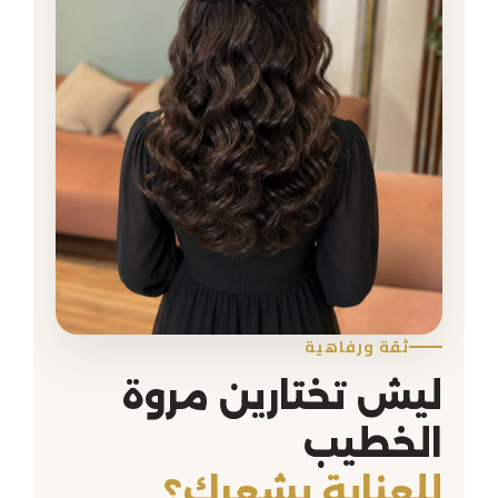
ثقة ورفاهية
ليش تختارين مروة
الخطيب
للعناية بشعركِ؟