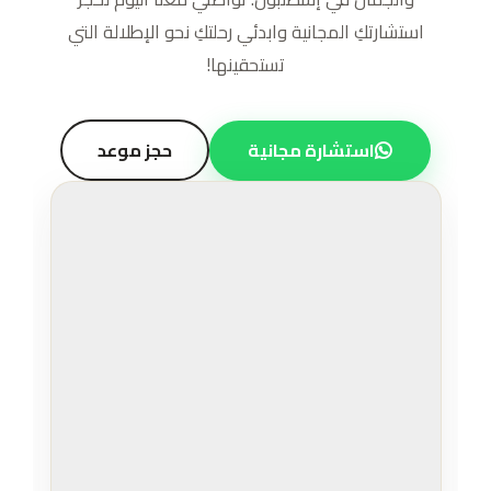
استشارتكِ المجانية وابدئي رحلتكِ نحو الإطلالة التي
تستحقينها!
استشارة مجانية
حجز موعد