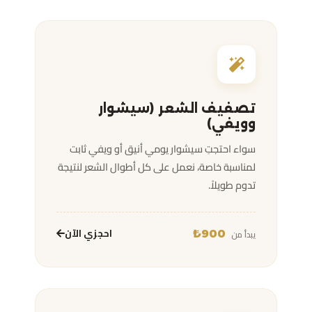
تصفيف الشعر (سيشوار
وويفي)
سواء احتجتِ سيشوار يومي أنيق أو ويفي ثابت
لمناسبة خاصة، نعمل على كل أطوال الشعر لنتيجة
تدوم طويلاً.
احجزي الآن
يبدأ من
900₺