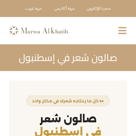
Ski
متجرنا الإلكتروني
مروة أكاديمي
مروة غروب
t
conten
Toggle
Navigation
صالون شعر في إسطنبول
العربية
عن المركز
خدماتنا
✂️ كل ما يحتاجه شعركِ في مكان واحد
أعمالنا
صالون شعر
حجز استشارة
في إسطنبول