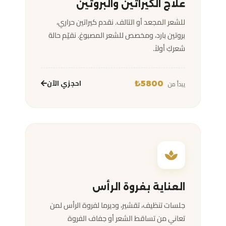
علاج الكيراتين والبروتين
للشعر المجعد أو التالف. نقدم كيراتين حراري،
بروتين بارد، ومخصص للشعر المصبوغ. نقيّم حالة
شعركِ أولاً.
احجزي الآن
يبدأ من
5800₺
العناية بفروة الرأس
جلسات تنظيف، تقشير، وديرما لفروة الرأس لمن
تعاني من تساقط الشعر أو جفاف الفروة