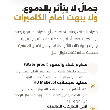
جمالٌ لا يتأثر بالدموع،
ولا يبهت أمام الكاميرات
مكياج الزفاف يختلف تماماً عن أي مكياج آخر؛ فهو يحتاج
إلى تغطية تصمد أمام إضاءة قاعات الأفراح القوية،
والرقص، ولحظات التأثر العاطفي. نحن نضمن لكِ بشرة
مخملية بلا تشققات طوال الليل.
مقاوم للماء والدموع (Waterproof)
نستخدم طبقات تثبيت احترافية تمنع تلطخ المكياج أو
تحركه حتى مع الرطوبة العالية أو دموع الفرح.
تغطية سينمائية (HD Makeup)
كريم أساس مصمم خصيصاً للتصوير الفوتوغرافي
عالي الدقة، يخفي كافة العيوب ويمنع لمعان الوجه
غير المرغوب به.
أرقى الماركات العالمية