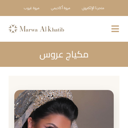
Ski
متجرنا الإلكتروني
مروة أكاديمي
مروة غروب
t
conten
Toggle
Navigation
مكياج عروس
العربية
عن المركز
خدماتنا
أعمالنا
حجز استشارة