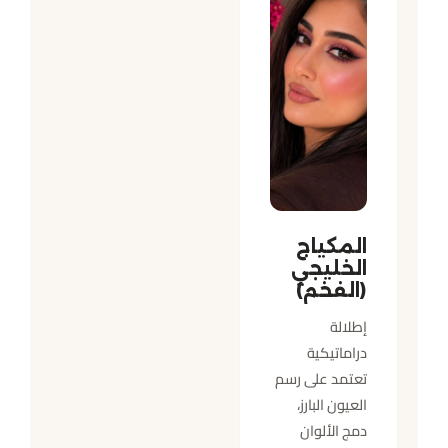
المكياج
الخليجي
(الفخم)
إطلالة
دراماتيكية
تعتمد على رسم
العيون البارز،
دمج الألوان