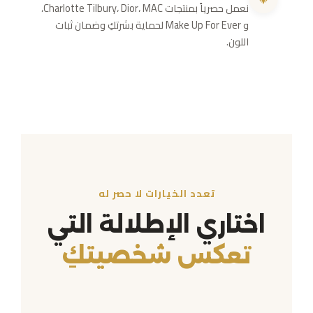
نعمل حصرياً بمنتجات Charlotte Tilbury، Dior، MAC،
و Make Up For Ever لحماية بشرتكِ وضمان ثبات
اللون.
تعدد الخيارات لا حصر له
اختاري الإطلالة التي
تعكس شخصيتكِ