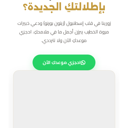
بإطلالتكِ الجديدة؟
زورينا في قلب إسطنبول (زيتون بورنو) ودعي خبيرات
مروة الخطيب يبرزن أجمل ما في ملامحكِ. احجزي
موعدكِ الآن ولا تترددي.
احجزي موعدكِ الآن