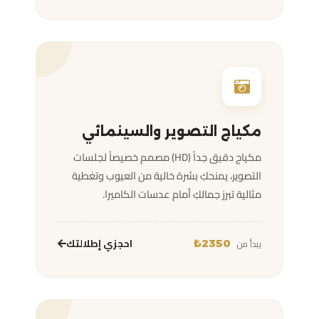
مكياج التصوير والسينمائي
مكياج دقيق جداً (HD) مصمم خصيصاً لجلسات
التصوير، يمنحكِ بشرة خالية من العيوب وتغطية
مثالية تبرز جمالكِ أمام عدسات الكاميرا.
احجزي إطلالتك
يبدأ من
2350₺