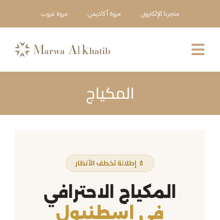
Ski
متجرنا الإلكتروني
مروة أكاديمي
مروة غروب
t
conten
Toggle
Navigation
المكياج
العربية
عن المركز
خدماتنا
💄 إطلالة تخطف الأنظار
أعمالنا
المكياج الاحترافي
حجز استشارة
في إسطنبول