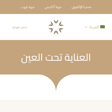
متجرنا الإلكتروني
مروة أكاديمي
مروة غروب
العربية
حجز موعد
العناية تحت العين